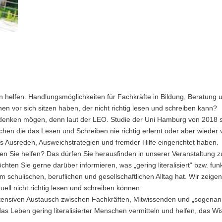
n helfen. Handlungsmöglichkeiten für Fachkräfte in Bildung, Beratung
 vor sich sitzen haben, der nicht richtig lesen und schreiben kann?
lleicht denken mögen, denn laut der LEO. Studie der Uni Hamburg von 20
en die das Lesen und Schreiben nie richtig erlernt oder aber wieder v
 aus Ausreden, Ausweichstrategien und fremder Hilfe eingerichtet haben.
Sie helfen? Das dürfen Sie herausfinden in unserer Veranstaltung zu
ten Sie gerne darüber informieren, was „gering literalisiert“ bzw. fu
m schulischen, beruflichen und gesellschaftlichen Alltag hat. Wir ze
ll nicht richtig lesen und schreiben können.
intensiven Austausch zwischen Fachkräften, Mitwissenden und „sogenan
s Leben gering literalisierter Menschen vermitteln und helfen, das Wiss